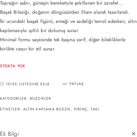
Toprağın sabrı, güneşin bereketiyle şekillenen bir zarafet…
Başak Bileziği, doğanın döngüsünden ilham alarak tasarlandı.
İki ucundaki başak figürü, emeği ve sadeliği temsil ederken; altın
kaplamasıyla ışıltılı bir dokunuş sunar.
Minimal formu sayesinde tek başına zarif, diğer bilekliklerle
birlikte cesur bir stil sunar.
STOKTA YOK
PAYLAŞ
İSTEK LISTESINE EKLE
KATEGORILER:
BILEZIKLER
ETIKETLER:
ALTIN KAPLAMA BILEZIK
,
PIRINÇ
,
TAKI
Ek Bilgi