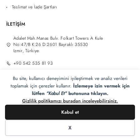
Teslimat ve İade Şartları
İLETİŞİM
Adalet Mah.Manas Bulv. Folkart Towers A Kule
No:47/B K:26 D:2601 Bayraklı 35530
Izmir, Türkiye
+90 542 535 81 93
info@zahmeri.com
Bu site, kullanıcı deneyimini iyileştirmek ve analiz verileri
toplamak için çerezler kullanır.
İzlemeye izin vermek için
lütfen
“Kabul Et”
butonuna tıklayın.
Gizlilik politikamızı buradan inceleyebilirsiniz.
Kabul et
Zahmeri®
2025 Tüm hakları saklıdır.
Tasarım Adam
E-ticaret.
X