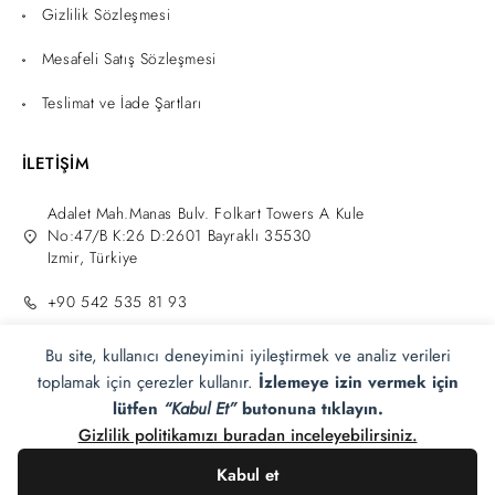
Gizlilik Sözleşmesi
Mesafeli Satış Sözleşmesi
Teslimat ve İade Şartları
İLETİŞİM
Adalet Mah.Manas Bulv. Folkart Towers A Kule
No:47/B K:26 D:2601 Bayraklı 35530
Izmir, Türkiye
+90 542 535 81 93
info@zahmeri.com
Bu site, kullanıcı deneyimini iyileştirmek ve analiz verileri
toplamak için çerezler kullanır.
İzlemeye izin vermek için
lütfen
“Kabul Et”
butonuna tıklayın.
Gizlilik politikamızı buradan inceleyebilirsiniz.
Kabul et