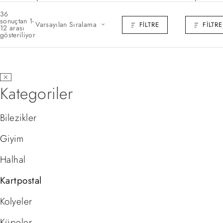
36
sonuçtan 1-
Varsayılan Sıralama
FILTRE
FILTRE
12 arası
gösteriliyor
Kategoriler
Bilezikler
Giyim
Halhal
Kartpostal
Kolyeler
Küpeler