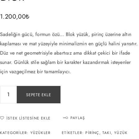
1.200,00
₺
Sadeliğin gücü, formun özü… Blok yüzük, pirinç üzerine altın
kaplaması ve mat yüzeyiyle minimalizmin en güçlü halini yansıtır.
Düz ve net geometrisiyle abartısız ama dikkat çekici bir ifade
sunar. Günlük stile sağlam bir karakter kazandırmak isteyenler
için vazgeçilmez bir tamamlayıcı.
SEPETE EKLE
PAYLAŞ
İSTEK LISTESINE EKLE
KATEGORILER:
YÜZÜKLER
ETIKETLER:
PIRINÇ
,
TAKI
,
YÜZÜK