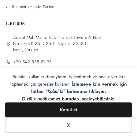
Teslimat ve İade Şartları
İLETİŞİM
Adalet Mah.Manas Bulv. Folkart Towers A Kule
No:47/B K:26 D:2601 Bayraklı 35530
Izmir, Türkiye
+90 542 535 81 93
info@zahmeri.com
Bu site, kullanıcı deneyimini iyileştirmek ve analiz verileri
toplamak için çerezler kullanır.
İzlemeye izin vermek için
lütfen
“Kabul Et”
butonuna tıklayın.
Gizlilik politikamızı buradan inceleyebilirsiniz.
Kabul et
Zahmeri®
2025 Tüm hakları saklıdır.
Tasarım Adam
E-ticaret.
X