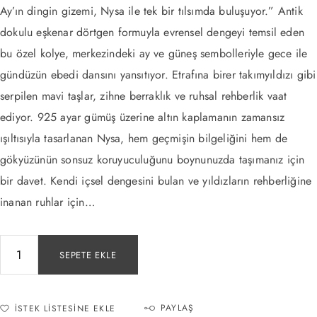
Ay’ın dingin gizemi, Nysa ile tek bir tılsımda buluşuyor.” Antik
dokulu eşkenar dörtgen formuyla evrensel dengeyi temsil eden
bu özel kolye, merkezindeki ay ve güneş sembolleriyle gece ile
gündüzün ebedi dansını yansıtıyor. Etrafına birer takımyıldızı gibi
serpilen mavi taşlar, zihne berraklık ve ruhsal rehberlik vaat
ediyor. 925 ayar gümüş üzerine altın kaplamanın zamansız
ışıltısıyla tasarlanan Nysa, hem geçmişin bilgeliğini hem de
gökyüzünün sonsuz koruyuculuğunu boynunuzda taşımanız için
bir davet. Kendi içsel dengesini bulan ve yıldızların rehberliğine
inanan ruhlar için…
SEPETE EKLE
PAYLAŞ
İSTEK LISTESINE EKLE