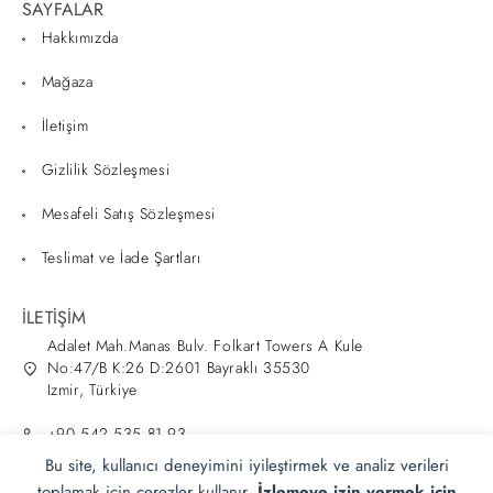
SAYFALAR
Hakkımızda
Mağaza
İletişim
Gizlilik Sözleşmesi
Mesafeli Satış Sözleşmesi
Teslimat ve İade Şartları
İLETİŞİM
Adalet Mah.Manas Bulv. Folkart Towers A Kule
No:47/B K:26 D:2601 Bayraklı 35530
Izmir, Türkiye
+90 542 535 81 93
Bu site, kullanıcı deneyimini iyileştirmek ve analiz verileri
info@zahmeri.com
toplamak için çerezler kullanır.
İzlemeye izin vermek için