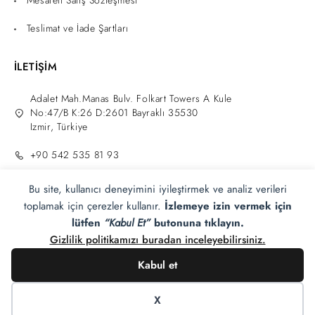
Mesafeli Satış Sözleşmesi
Teslimat ve İade Şartları
İLETİŞİM
Adalet Mah.Manas Bulv. Folkart Towers A Kule
No:47/B K:26 D:2601 Bayraklı 35530
Izmir, Türkiye
+90 542 535 81 93
info@zahmeri.com
Bu site, kullanıcı deneyimini iyileştirmek ve analiz verileri
toplamak için çerezler kullanır.
İzlemeye izin vermek için
lütfen
“Kabul Et”
butonuna tıklayın.
Gizlilik politikamızı buradan inceleyebilirsiniz.
Kabul et
Zahmeri®
2025 Tüm hakları saklıdır.
Tasarım Adam
E-ticaret.
X