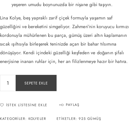
yeşeren umudu boynunuzda bir nişane gibi taşıyın.
Lina Kolye, beş yapraklı zarif çiçek formuyla yaşamın saf
güzelliğini ve bereketini simgeliyor. Zahmeri’nin koruyucu kırmızı
kordonuyla mühürlenen bu parça, gümüş üzeri altın kaplamanın
sıcak ışıltısıyla birleşerek teninizde açan bir bahar tılsımına
dönüşüyor. Kendi içindeki güzelliği keşfeden ve doğanın şifalı
enerjisine inanan ruhlar için, her an filizlenmeye hazır bir hatıra.
SEPETE EKLE
PAYLAŞ
İSTEK LISTESINE EKLE
KATEGORILER:
KOLYELER
ETIKETLER:
925 GÜMÜŞ